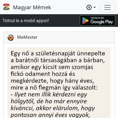
Magyar Mémek
brightness_auto
Töltsd le a mobil appot!
MeMester