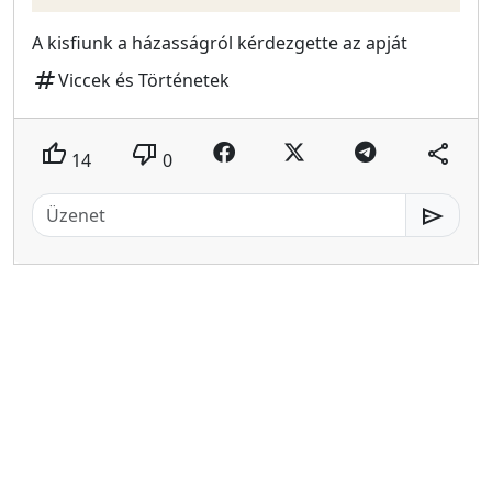
A kisfiunk a házasságról kérdezgette az apját
tag
Viccek és Történetek
thumb_up
thumb_down
share
14
0
send
MeMester