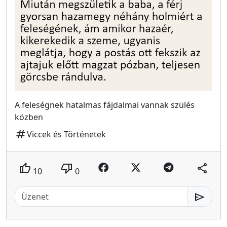
A feleségnek hatalmas fájdalmai vannak szülés
közben
tag
Viccek és Történetek
thumb_up
thumb_down
share
10
0
send