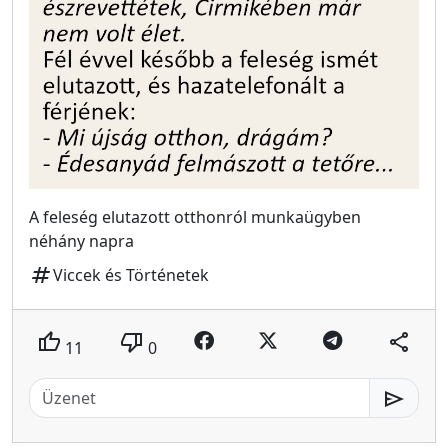
A feleség elutazott otthonról munkaügyben
néhány napra
tag
Viccek és Történetek
thumb_up
thumb_down
share
11
0
send