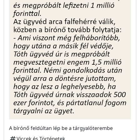
A bírónő feldúltan lép be a tárgyalóterembe
tag
Viccek és Történetek