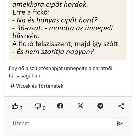
Egy nő a születésnapját ünnepelte a barátnői
társaságában
tag
Viccek és Történetek
thumb_up
thumb_down
share
7
0
send