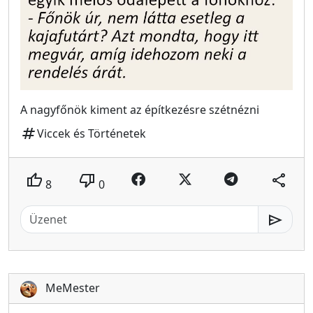
A nagyfőnök kiment az építkezésre szétnézni
tag
Viccek és Történetek
thumb_up
thumb_down
share
8
0
send
MeMester