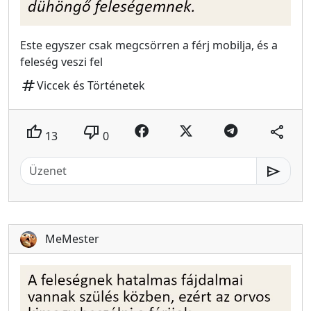
Este egyszer csak megcsörren a férj mobilja, és a
feleség veszi fel
tag
Viccek és Történetek
thumb_up
thumb_down
share
13
0
send
MeMester