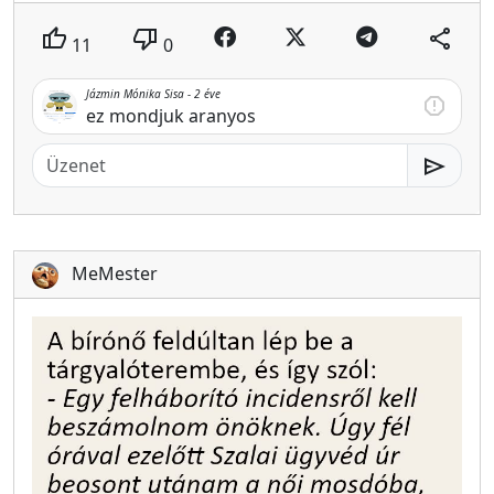
thumb_up
thumb_down
share
11
0
Jázmin Mónika Sisa -
2 éve
report
ez mondjuk aranyos
send
MeMester