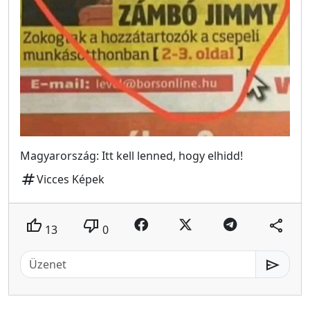
Magyarország: Itt kell lenned, hogy elhidd!
tag
Vicces Képek
thumb_up
thumb_down
share
13
0
send