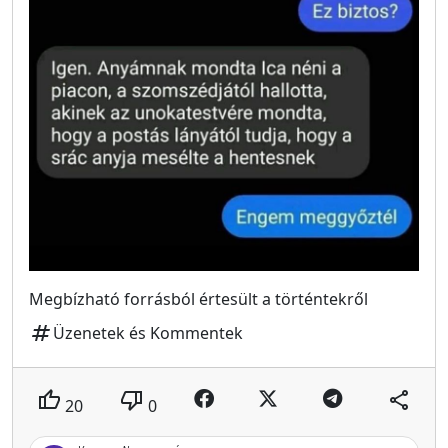
Megbízható forrásból értesült a történtekről
tag
Üzenetek és Kommentek
thumb_up
thumb_down
share
20
0