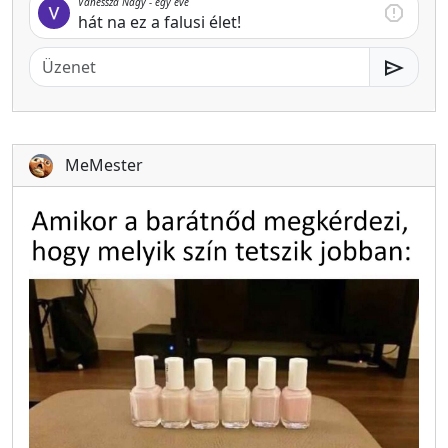
Vanessza Nagy -
egy éve
report
hát na ez a falusi élet!
send
MeMester