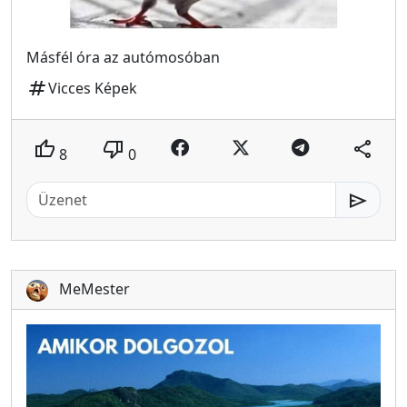
Másfél óra az autómosóban
tag
Vicces Képek
thumb_up
thumb_down
share
8
0
send
MeMester