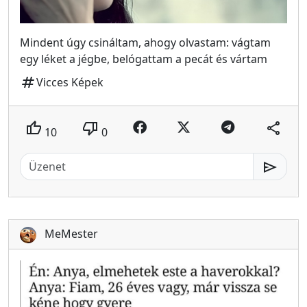
Mindent úgy csináltam, ahogy olvastam: vágtam
egy léket a jégbe, belógattam a pecát és vártam
tag
Vicces Képek
thumb_up
thumb_down
share
10
0
send
MeMester