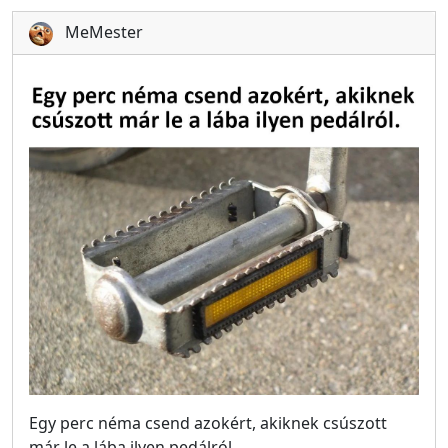
MeMester
Egy perc néma csend azokért, akiknek csúszott
már le a lába ilyen pedálról