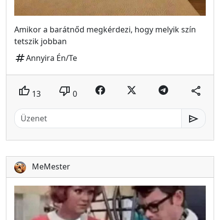
Amikor a barátnőd megkérdezi, hogy melyik szín
tetszik jobban
tag
Annyira Én/Te
thumb_up
thumb_down
share
13
0
send
MeMester