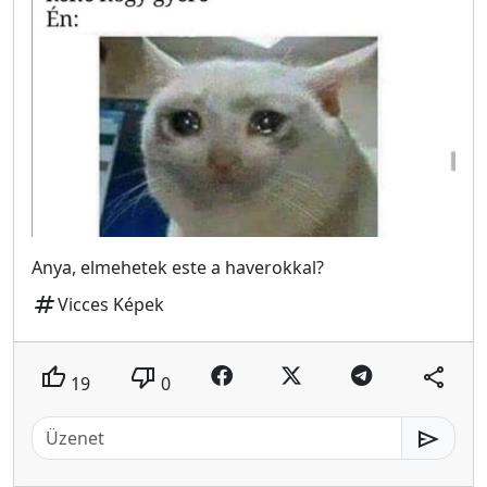
Anya, elmehetek este a haverokkal?
tag
Vicces Képek
thumb_up
thumb_down
share
19
0
send