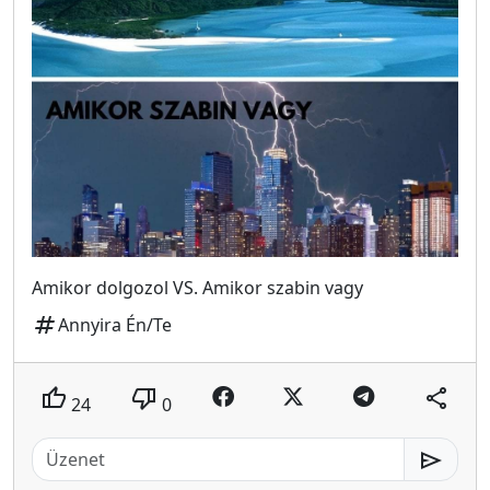
Amikor dolgozol VS. Amikor szabin vagy
tag
Annyira Én/Te
thumb_up
thumb_down
share
24
0
send