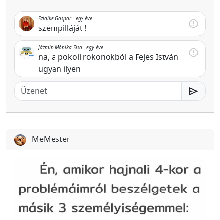
Szidike Gaspar -
egy éve
report
szempilláját !
Jázmin Mónika Sisa -
egy éve
report
na, a pokoli rokonokból a Fejes István
ugyan ilyen
send
MeMester