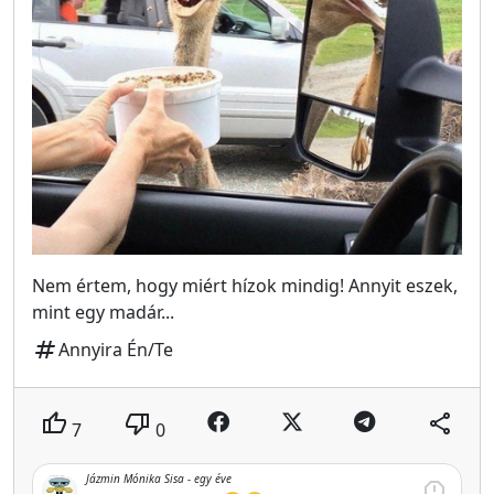
Nem értem, hogy miért hízok mindig! Annyit eszek,
mint egy madár...
tag
Annyira Én/Te
thumb_up
thumb_down
share
7
0
Jázmin Mónika Sisa -
egy éve
report