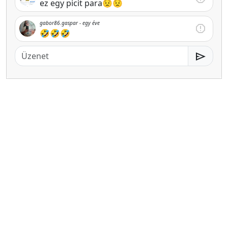
ez egy picit para😟😟
gabor86.gaspar -
egy éve
report
🤣🤣🤣
send
MeMester