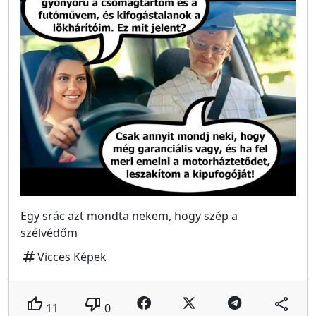
Egy srác azt mondta nekem, hogy szép a
szélvédőm
tag
Vicces Képek
thumb_up
thumb_down
share
11
0