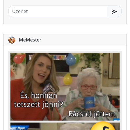
send
MeMester