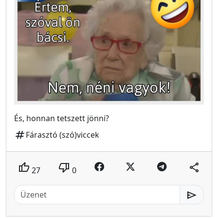
És, honnan tetszett jönni?
tag
Fárasztó (szó)viccek
thumb_up
thumb_down
share
27
0
send