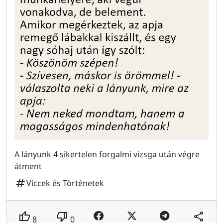
A lányunk 4 sikertelen forgalmi vizsga után végre
átment
tag
Viccek és Történetek
thumb_up
thumb_down
share
8
0