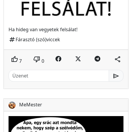
Ha hideg van vegyetek felsálat!
tag
Fárasztó (szó)viccek
thumb_up
thumb_down
share
7
0
send
MeMester