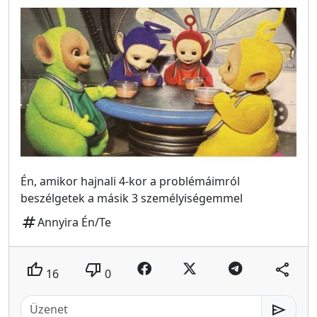
Én, amikor hajnali 4-kor a problémáimról
beszélgetek a másik 3 személyiségemmel
tag
Annyira Én/Te
thumb_up
thumb_down
share
16
0
send