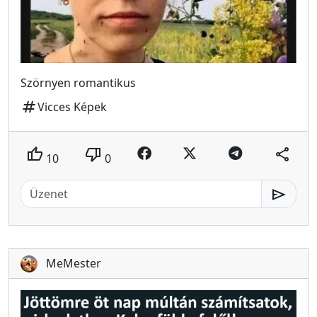
Szörnyen romantikus
tag
Vicces Képek
thumb_up
thumb_down
share
10
0
send
MeMester