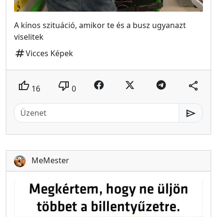
A kínos szituáció, amikor te és a busz ugyanazt
viselitek
tag
Vicces Képek
thumb_up
thumb_down
share
16
0
send
MeMester