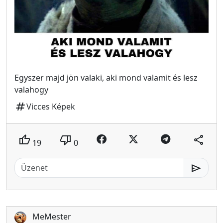
Egyszer majd jön valaki, aki mond valamit és lesz
valahogy
tag
Vicces Képek
thumb_up
thumb_down
share
19
0
send
MeMester