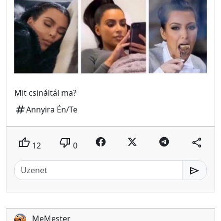
Mit csináltál ma?
tag
Annyira Én/Te
thumb_up
thumb_down
share
12
0
send
MeMester