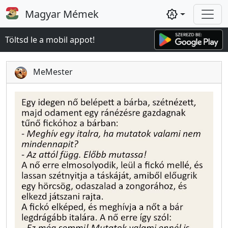
Magyar Mémek
brightness_auto
Töltsd le a mobil appot!
MeMester