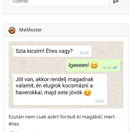
send
MeMester
Ezután nem csak azért fordult ki magából, mert
éhes