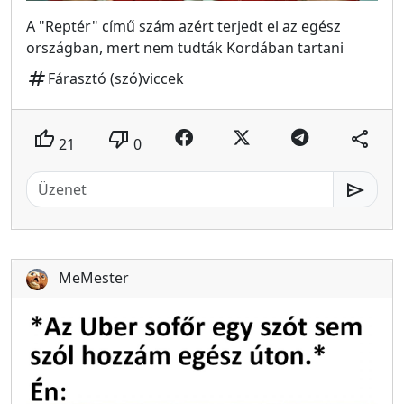
A "Reptér" című szám azért terjedt el az egész
országban, mert nem tudták Kordában tartani
tag
Fárasztó (szó)viccek
thumb_up
thumb_down
share
21
0
send
MeMester