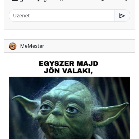
send
MeMester