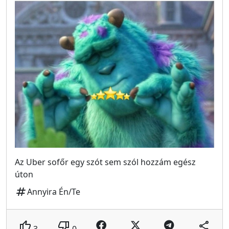
Az Uber sofőr egy szót sem szól hozzám egész
úton
tag
Annyira Én/Te
thumb_up
thumb_down
share
3
0