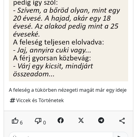
A feleség a tükörben nézegeti magát már egy ideje
tag
Viccek és Történetek
thumb_up
thumb_down
share
6
0