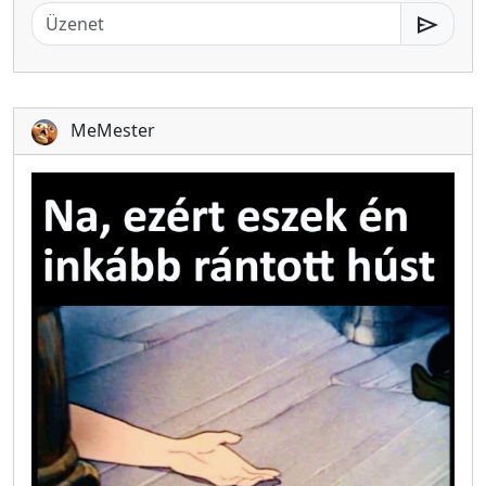
send
MeMester