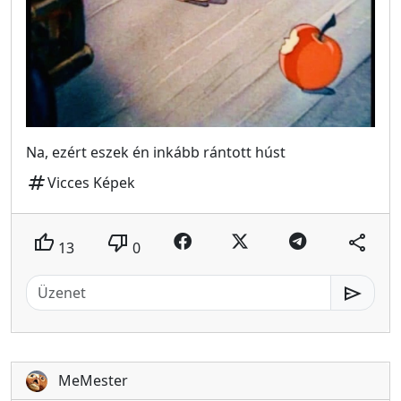
Na, ezért eszek én inkább rántott húst
tag
Vicces Képek
thumb_up
thumb_down
share
13
0
send
MeMester