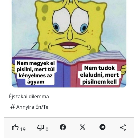
Éjszakai dilemma
tag
Annyira Én/Te
thumb_up
thumb_down
share
19
0