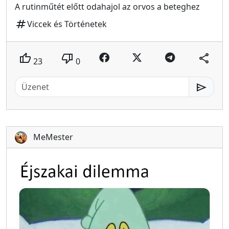
A rutinműtét előtt odahajol az orvos a beteghez
tag
Viccek és Történetek
thumb_up
thumb_down
share
23
0
send
MeMester