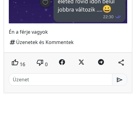
Én a férje vagyok
tag
Üzenetek és Kommentek
thumb_up
thumb_down
share
16
0
send
MeMester