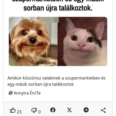
Amikor köszönsz valakinek a szupermarketben és
egy másik sorban újra találkoztok
tag
Annyira Én/Te
thumb_up
thumb_down
share
23
0