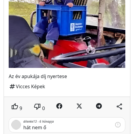
Az év apukája díj nyertese
tag
Vicces Képek
thumb_up
thumb_down
share
9
0
dilenke13 -
6 hónapja
report
hát nem ő