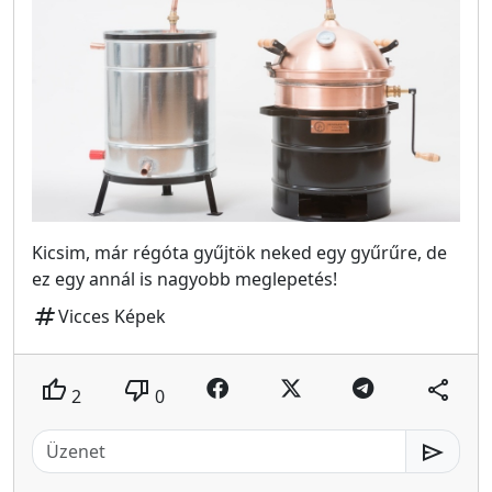
Kicsim, már régóta gyűjtök neked egy gyűrűre, de
ez egy annál is nagyobb meglepetés!
tag
Vicces Képek
thumb_up
thumb_down
share
2
0
send