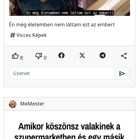
Én még életemben nem láttam ezt az embert
tag
Vicces Képek
thumb_up
thumb_down
share
8
0
send
MeMester