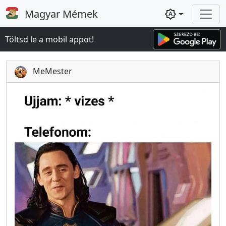
Magyar Mémek
brightness_auto
Töltsd le a mobil appot!
MeMester