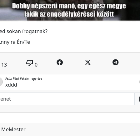
ed sokan írogatnak?
nnyira Én/Te
thumb_down
13
0
Félix Fésű-Fekete -
egy éve
r
xddd
MeMester