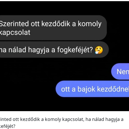
inted ott kezdődik a komoly kapcsolat, ha nálad hagyja a
eféjét?