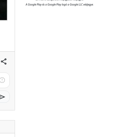
A Google Play és a Google Play logó a Google LLC védjegye.
share
eport
send