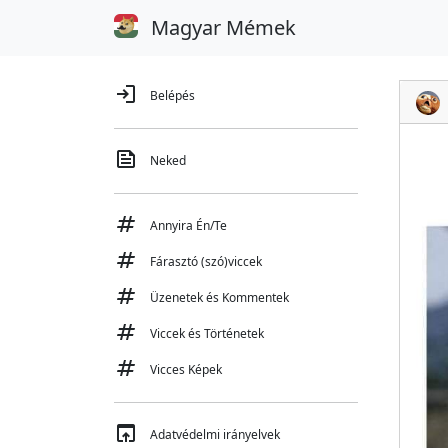
Magyar Mémek
login
Belépés
feed
Neked
tag
Annyira Én/Te
tag
Fárasztó (szó)viccek
tag
Üzenetek és Kommentek
tag
Viccek és Történetek
tag
Vicces Képek
open_in_browser
Adatvédelmi irányelvek