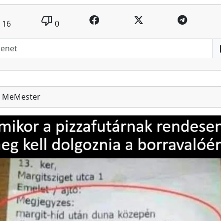
thumb_down
16
0
MeMester