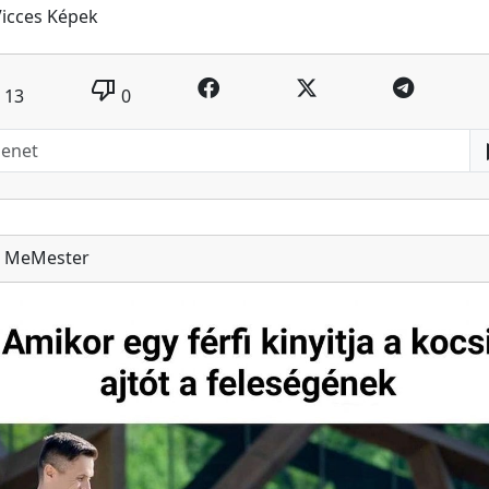
Vicces Képek
thumb_down
13
0
MeMester