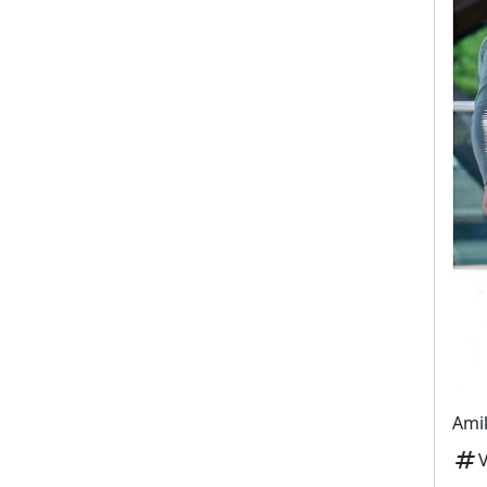
Amik
tag