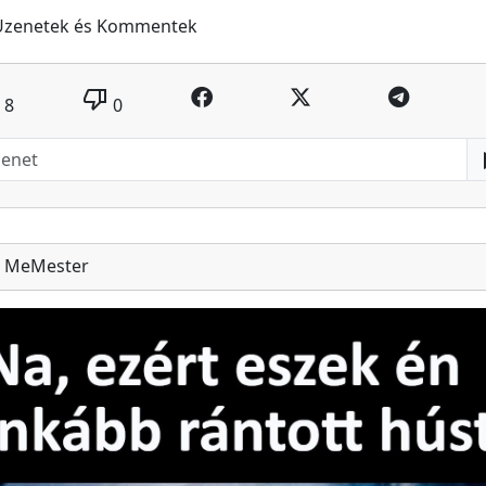
Üzenetek és Kommentek
thumb_down
8
0
MeMester