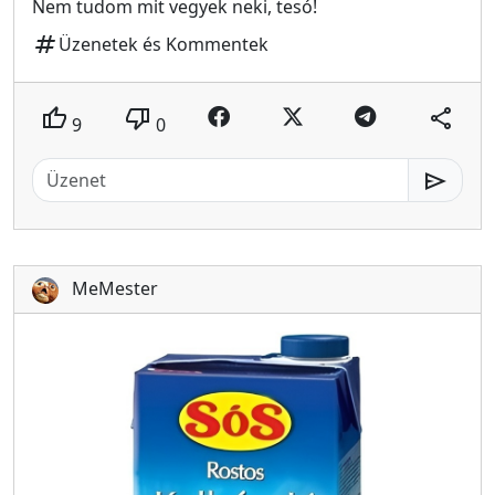
Nem tudom mit vegyek neki, tesó!
tag
Üzenetek és Kommentek
thumb_up
thumb_down
share
9
0
send
MeMester