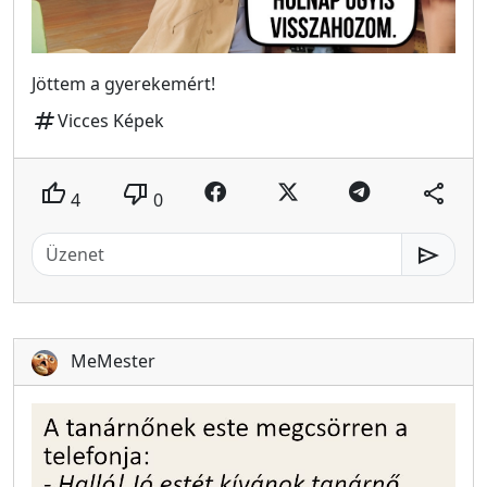
Jöttem a gyerekemért!
tag
Vicces Képek
thumb_up
thumb_down
share
4
0
send
MeMester