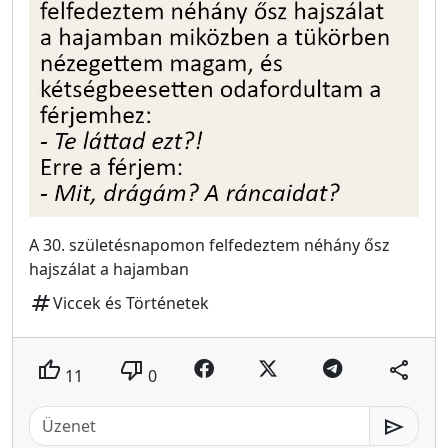
A 30. születésnapomon felfedeztem néhány ősz
hajszálat a hajamban
tag
Viccek és Történetek
thumb_up
thumb_down
share
11
0
send