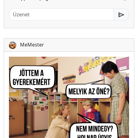
send
MeMester