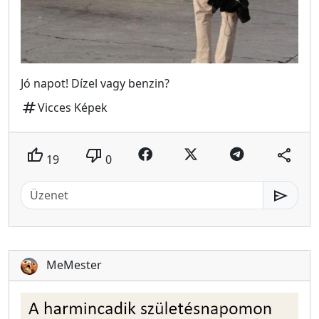
Jó napot! Dízel vagy benzin?
tag
Vicces Képek
thumb_up
thumb_down
share
19
0
send
MeMester