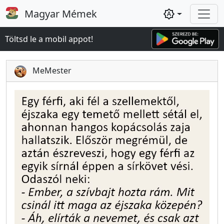
Magyar Mémek
brightness_auto
Töltsd le a mobil appot!
MeMester