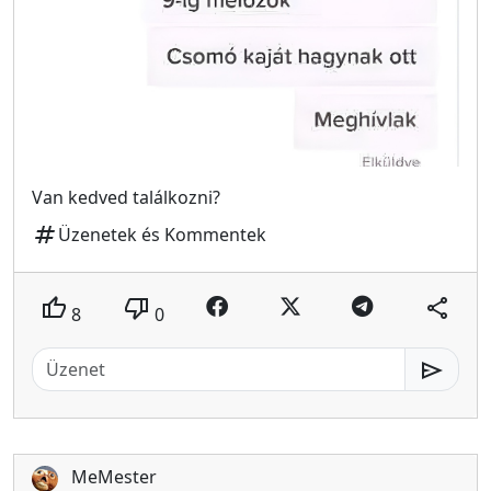
Van kedved találkozni?
tag
Üzenetek és Kommentek
thumb_up
thumb_down
share
8
0
send
MeMester