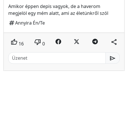
Amikor éppen depis vagyok, de a haverom
megjelöl egy mém alatt, ami az életünkről szól
tag
Annyira Én/Te
thumb_up
thumb_down
share
16
0
send
MeMester