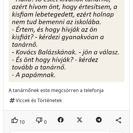
A tanárnőnek este megcsörren a telefonja
tag
Viccek és Történetek
thumb_up
thumb_down
share
10
0