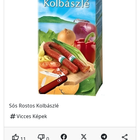
Sós Rostos Kolbászlé
tag
Vicces Képek
thumb_up
thumb_down
share
11
0