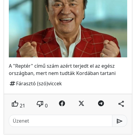
A "Reptér" című szám azért terjedt el az egész
országban, mert nem tudták Kordában tartani
tag
Fárasztó (szó)viccek
thumb_up
thumb_down
share
21
0
send