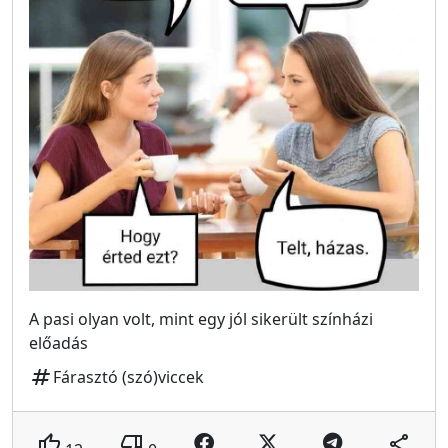
A pasi olyan volt, mint egy jól sikerült színházi
előadás
tag
Fárasztó (szó)viccek
thumb_up
thumb_down
share