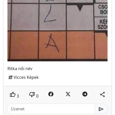
Ritka női név
tag
Vicces Képek
thumb_up
thumb_down
share
3
0
send