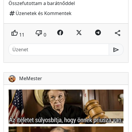
Összefutottam a barátnőddel
tag
Üzenetek és Kommentek
thumb_up
thumb_down
share
11
0
send
MeMester