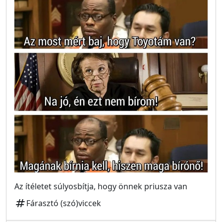
Az ítéletet súlyosbítja, hogy önnek priusza van
tag
Fárasztó (szó)viccek