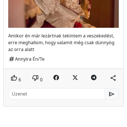
Amikor én már lezártnak tekintem a veszekedést,
erre meghallom, hogy valamit még csak dünnyög
az orra alatt
tag
Annyira Én/Te
thumb_up
thumb_down
share
6
0
send
MeMester