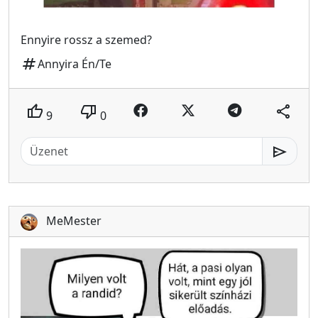
Ennyire rossz a szemed?
tag
Annyira Én/Te
thumb_up
thumb_down
share
9
0
send
MeMester