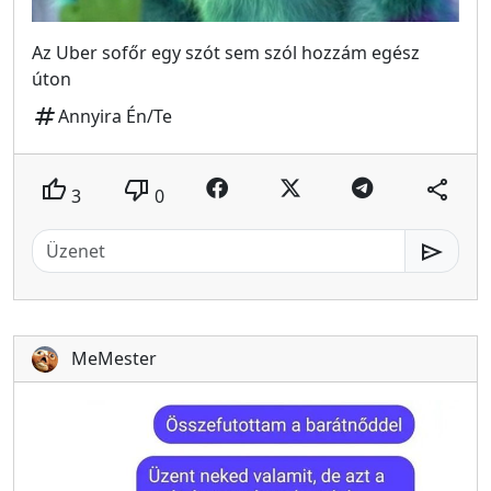
Az Uber sofőr egy szót sem szól hozzám egész
úton
tag
Annyira Én/Te
thumb_up
thumb_down
share
3
0
send
MeMester