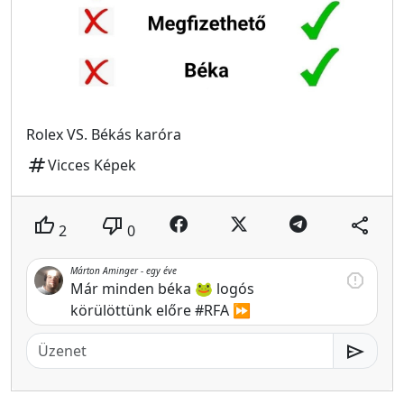
Rolex VS. Békás karóra
tag
Vicces Képek
thumb_up
thumb_down
share
2
0
Márton Aminger -
egy éve
report
Már minden béka 🐸 logós
körülöttünk előre #RFA ⏩
send