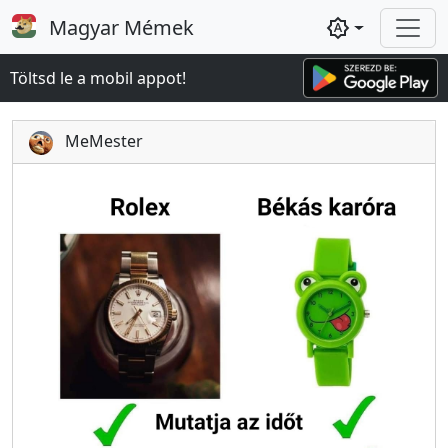
Magyar Mémek
brightness_auto
Töltsd le a mobil appot!
MeMester