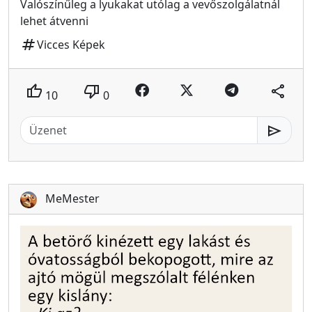
Valószínűleg a lyukakat utólag a vevőszolgálatnál
lehet átvenni
tag
Vicces Képek
thumb_up
thumb_down
share
10
0
send
MeMester