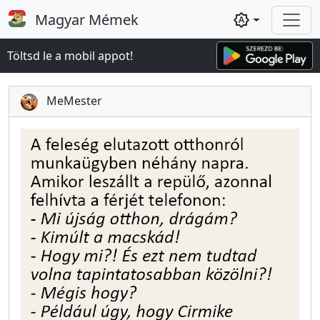
Magyar Mémek
brightness_auto
Töltsd le a mobil appot!
MeMester