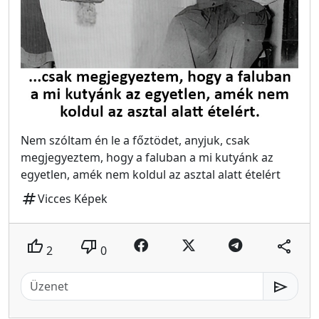
Nem szóltam én le a főztödet, anyjuk, csak
megjegyeztem, hogy a faluban a mi kutyánk az
egyetlen, amék nem koldul az asztal alatt ételért
tag
Vicces Képek
thumb_up
thumb_down
share
2
0
send