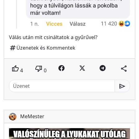
Válás után mit csináltatok a gyűrűvel?
tag
Üzenetek és Kommentek
thumb_up
thumb_down
share
4
0
send
MeMester