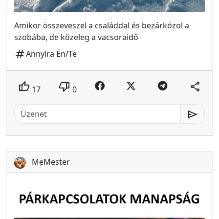
Amikor összeveszel a családdal és bezárkózol a
szobába, de közeleg a vacsoraidő
tag
Annyira Én/Te
thumb_up
thumb_down
share
17
0
send
MeMester