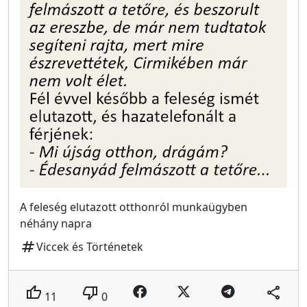
A feleség elutazott otthonról munkaügyben
néhány napra
tag
Viccek és Történetek
thumb_up
thumb_down
share
11
0