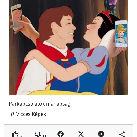
Párkapcsolatok manapság
tag
Vicces Képek
thumb_up
thumb_down
share
3
0