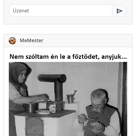
send
MeMester