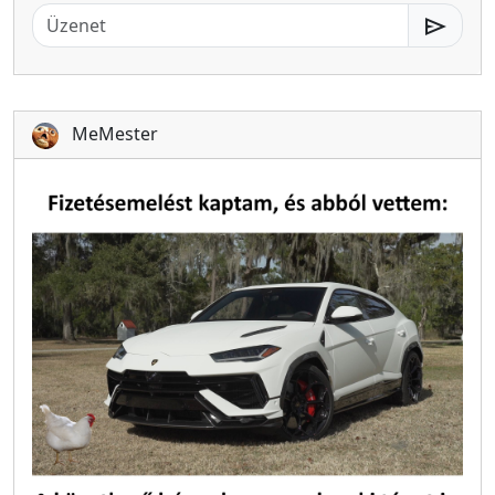
send
MeMester