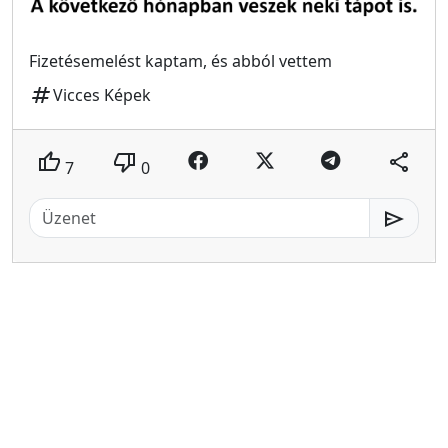
Fizetésemelést kaptam, és abból vettem
tag
Vicces Képek
thumb_up
thumb_down
share
7
0
send
MeMester