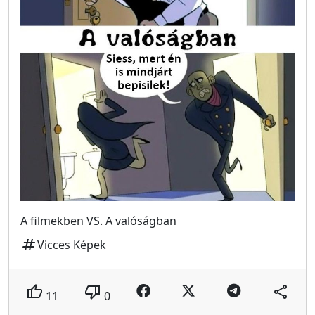
A filmekben VS. A valóságban
tag
Vicces Képek
thumb_up
thumb_down
share
11
0