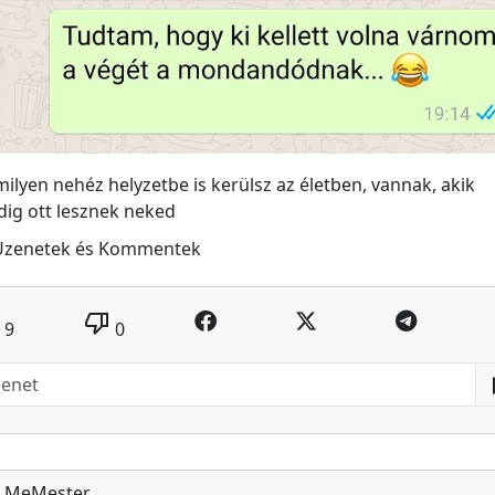
ilyen nehéz helyzetbe is kerülsz az életben, vannak, akik
ig ott lesznek neked
Üzenetek és Kommentek
thumb_down
9
0
MeMester