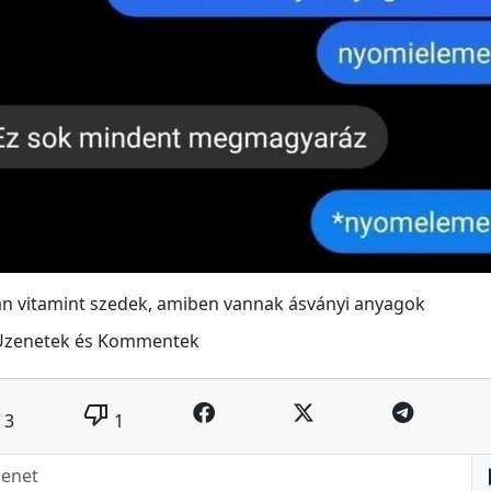
an vitamint szedek, amiben vannak ásványi anyagok
Üzenetek és Kommentek
thumb_down
3
1