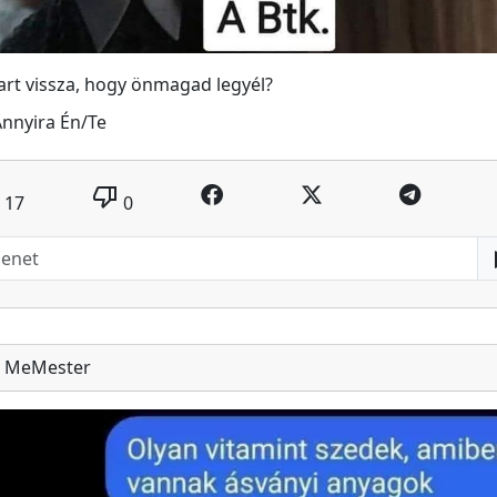
art vissza, hogy önmagad legyél?
nnyira Én/Te
thumb_down
17
0
MeMester