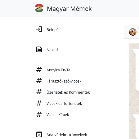
Magyar Mémek
login
Belépés
feed
Neked
tag
Annyira Én/Te
tag
Fárasztó (szó)viccek
tag
Üzenetek és Kommentek
tag
Viccek és Történetek
tag
Vicces Képek
open_in_browser
Adatvédelmi irányelvek