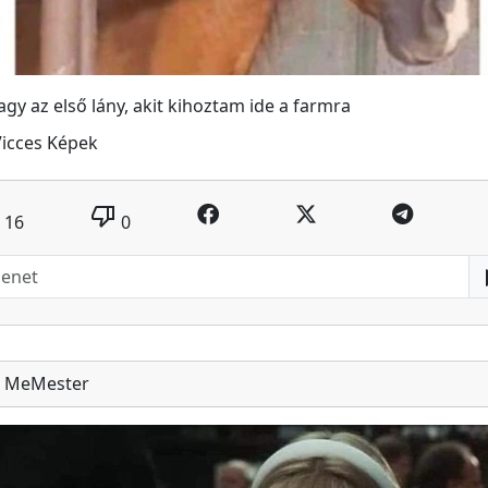
agy az első lány, akit kihoztam ide a farmra
Vicces Képek
thumb_down
16
0
MeMester