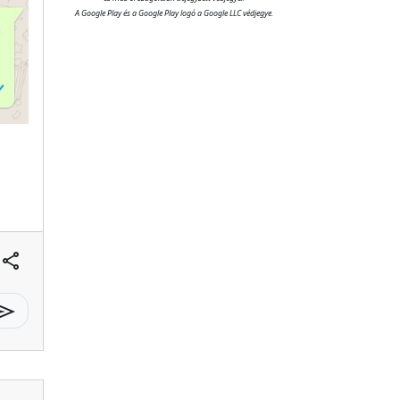
A Google Play és a Google Play logó a Google LLC védjegye.
share
send