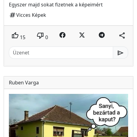
Egyszer majd sokat fizetnek a képeimért
tag
Vicces Képek
thumb_up
thumb_down
share
15
0
send
Ruben Varga