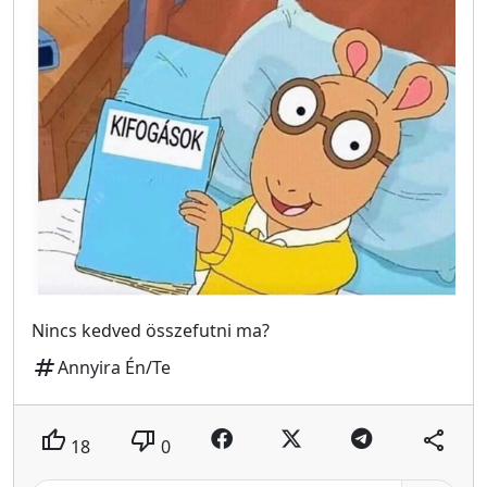
Nincs kedved összefutni ma?
tag
Annyira Én/Te
thumb_up
thumb_down
share
18
0