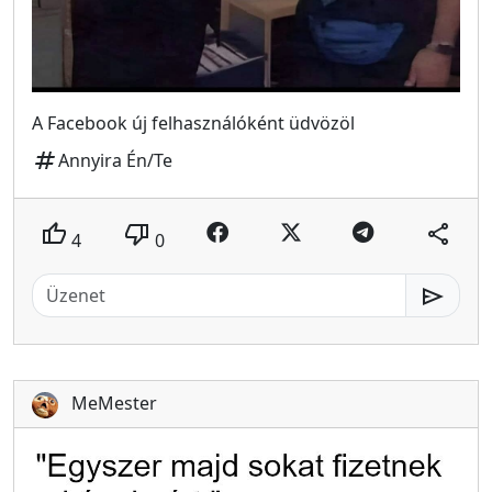
A Facebook új felhasználóként üdvözöl
tag
Annyira Én/Te
thumb_up
thumb_down
share
4
0
send
MeMester