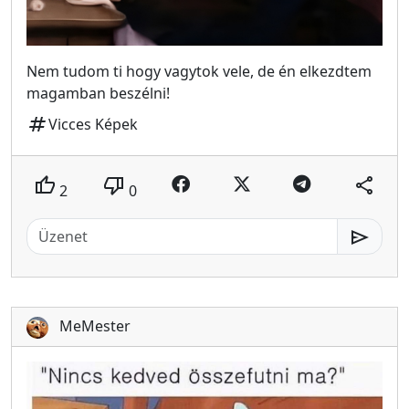
Nem tudom ti hogy vagytok vele, de én elkezdtem
magamban beszélni!
tag
Vicces Képek
thumb_up
thumb_down
share
2
0
send
MeMester