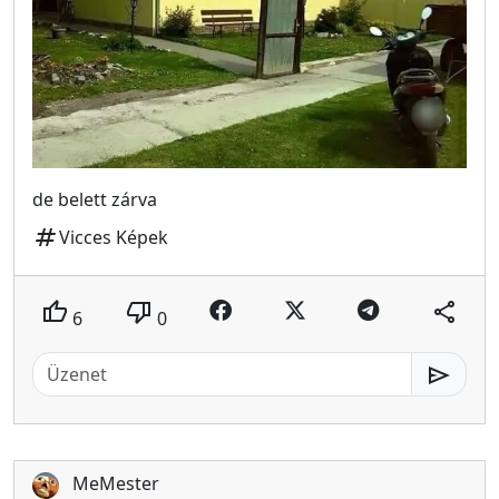
de belett zárva
tag
Vicces Képek
thumb_up
thumb_down
share
6
0
send
MeMester