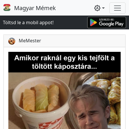
Magyar Mémek
brightness_auto
Töltsd le a mobil appot!
MeMester