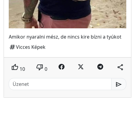
Amikor nyaralni mész, de nincs kire bízni a tyúkot
tag
Vicces Képek
thumb_up
thumb_down
share
10
0
send
MeMester