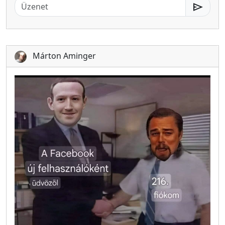
send
Márton Aminger