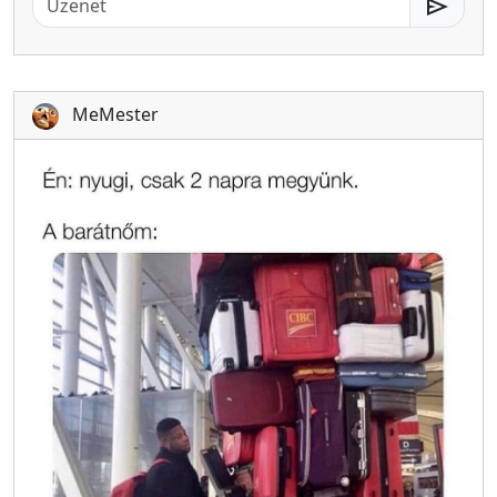
send
MeMester