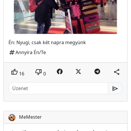
Én: Nyugi, csak két napra megyünk
tag
Annyira Én/Te
thumb_up
thumb_down
share
16
0
send
MeMester