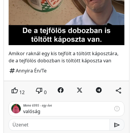
Amikor raknál egy kis tejfölt a töltött káposztára,
de a tejfölös dobozban is töltött káposzta van
tag
Annyira Én/Te
thumb_up
thumb_down
share
12
0
Meme 6995 -
egy éve
report
valóság
send