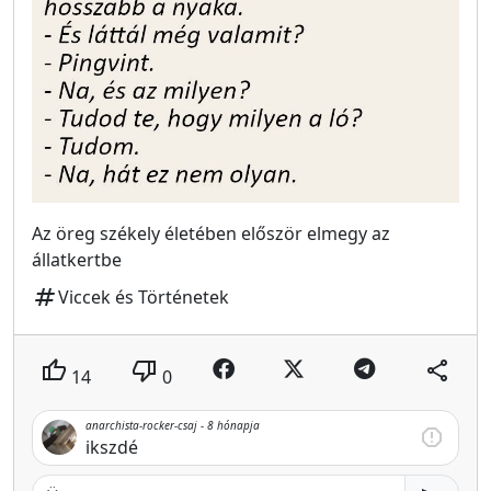
Az öreg székely életében először elmegy az
állatkertbe
tag
Viccek és Történetek
thumb_up
thumb_down
share
14
0
anarchista-rocker-csaj -
8 hónapja
report
ikszdé