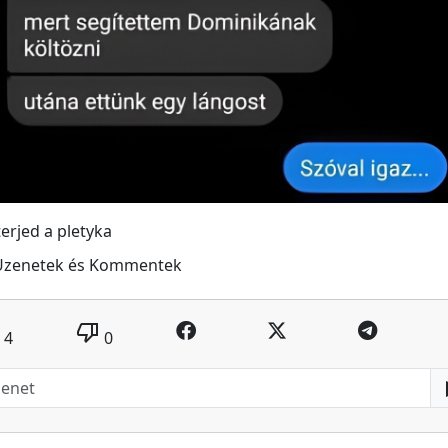
terjed a pletyka
Üzenetek és Kommentek
thumb_down
4
0