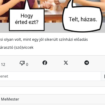
si olyan volt, mint egy jól sikerült színházi előadás
árasztó (szó)viccek
thumb_down
12
0
MeMester