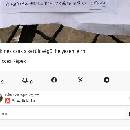
kinek csak sikerült végül helyesen leírni
Vicces Képek
thumb_down
9
0
Márton Aminger -
egy éve
r
🅰️ 3. validálta