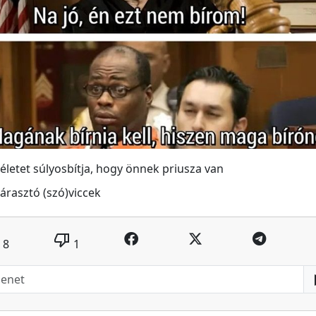
téletet súlyosbítja, hogy önnek priusza van
árasztó (szó)viccek
thumb_down
8
1