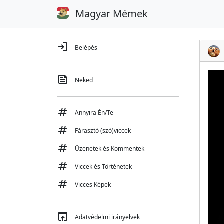
Magyar Mémek
login
Belépés
feed
Neked
tag
Annyira Én/Te
tag
Fárasztó (szó)viccek
tag
Üzenetek és Kommentek
tag
Viccek és Történetek
tag
Vicces Képek
open_in_browser
Adatvédelmi irányelvek