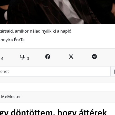
ársaid, amikor nálad nyílik ki a napló
nnyira Én/Te
thumb_down
4
0
MeMester