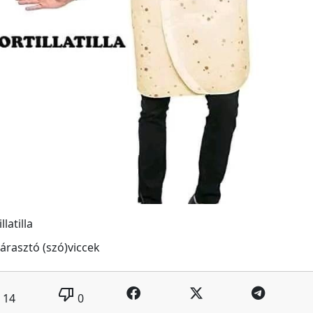
llatilla
árasztó (szó)viccek
thumb_down
14
0