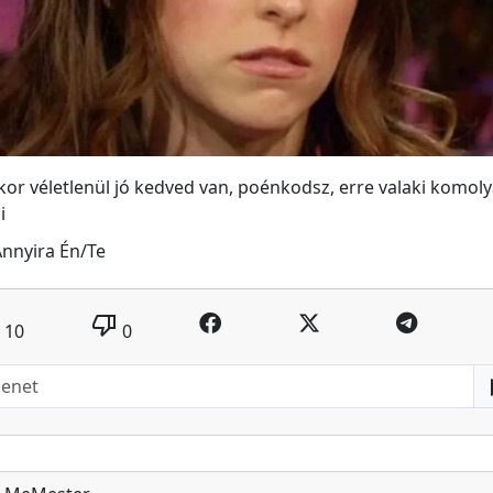
or véletlenül jó kedved van, poénkodsz, erre valaki komol
i
nnyira Én/Te
thumb_down
10
0