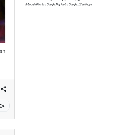
A Google Play és a Google Play logó a Google LLC védjegye.
yan
share
send