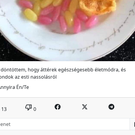
 döntöttem, hogy áttérek egészségesebb életmódra, és
ndok az esti nassolásról
nnyira Én/Te
thumb_down
13
0