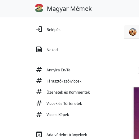
Magyar Mémek
login
Belépés
feed
Neked
tag
Annyira Én/Te
tag
Fárasztó (szó)viccek
tag
Üzenetek és Kommentek
tag
Viccek és Történetek
tag
Vicces Képek
open_in_browser
Adatvédelmi irányelvek