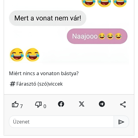
Miért nincs a vonaton bástya?
tag
Fárasztó (szó)viccek
thumb_up
thumb_down
share
7
0
send