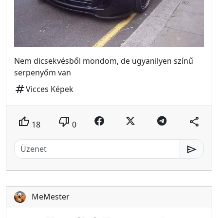
Nem dicsekvésből mondom, de ugyanilyen színű
serpenyőm van
tag
Vicces Képek
thumb_up
thumb_down
share
18
0
send
MeMester