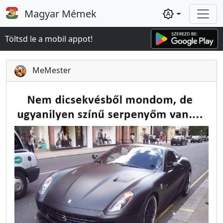
Magyar Mémek
brightness_auto
Töltsd le a mobil appot!
MeMester