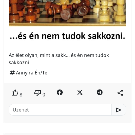
Az élet olyan, mint a sakk... és én nem tudok
sakkozni
tag
Annyira Én/Te
thumb_up
thumb_down
share
8
0
send