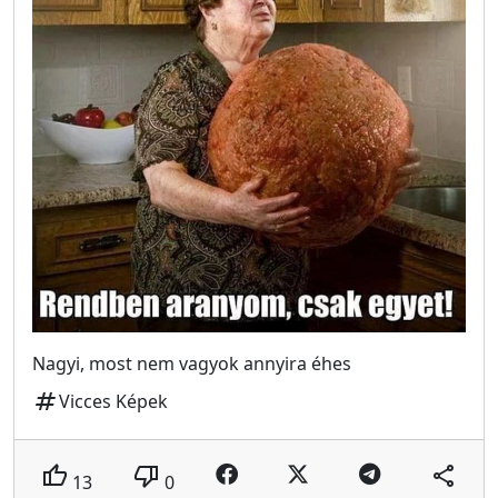
Nagyi, most nem vagyok annyira éhes
tag
Vicces Képek
thumb_up
thumb_down
share
13
0