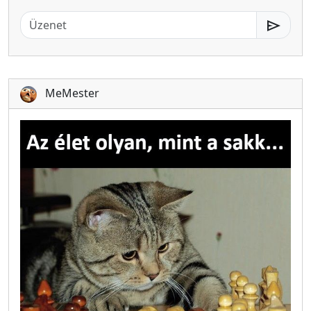
send
MeMester