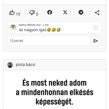
thumb_up
thumb_down
share
19
0
Jázmin Mónika Sisa -
2 éve
report
ez nagyon igaz🤣🤣🤣
send
pista bácsi