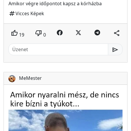
Amikor végre időpontot kapsz a kórházba
tag
Vicces Képek
thumb_up
thumb_down
share
19
0
send
MeMester